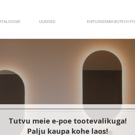
ATALOOGID
UUDISED
EHITUSKEEMIA BUTECH P
et laos saadaval kroom viimistl
Tutvu meie e-poe tootevalikuga!
Palju kaupa kohe laos!