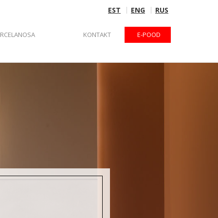
EST
ENG
RUS
ORCELANOSA
KONTAKT
E-POOD
usena