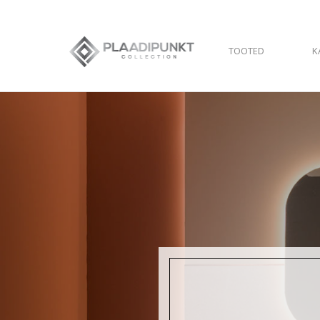
TOOTED
K
WC J