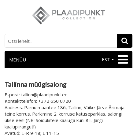
EST
MENÜÜ
Tallinna müügisalong
E-post: tallinn@plaadipunkt.ee
Kontakttelefon: +372 650 0720
Aadress: Pärnu maantee 186, Tallinn, Väike-Järve Ärimaja
teine korrus. Parkimine 2. korruse katuseparklas, salongi
ukse ees! (NB! Sõidukitele kaaluga kuni 8T. Järgi
kaalupiirangut!)
Avatud: E-R 9-18; L 11-15