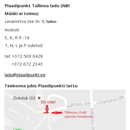
Plaadipunkt Tallinna ladu (
NB!
Müüki ei toimu)
Liivametsa tee tn. 9
, Tallinn
Avatud:
E, K, R 9 -16
T, N, L ja P suletud
tel: +372 509 0428
+372 672 2343
ladu@plaadipunkt.ee
Teekonna juhis Plaadipunkti lattu