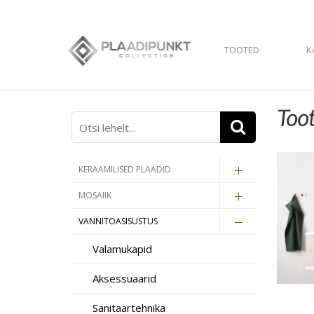
TOOTED
K
Too
KERAAMILISED PLAADID
MOSAIIK
VANNITOASISUSTUS
Valamukapid
Aksessuaarid
Sanitaartehnika