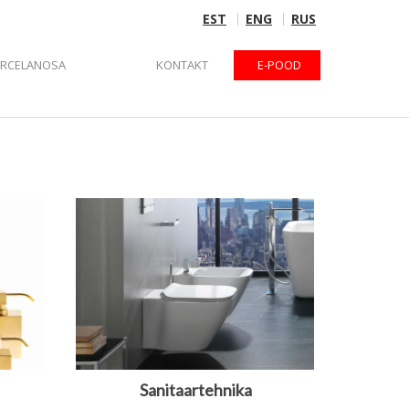
EST
ENG
RUS
ORCELANOSA
KONTAKT
E-POOD
Sanitaartehnika