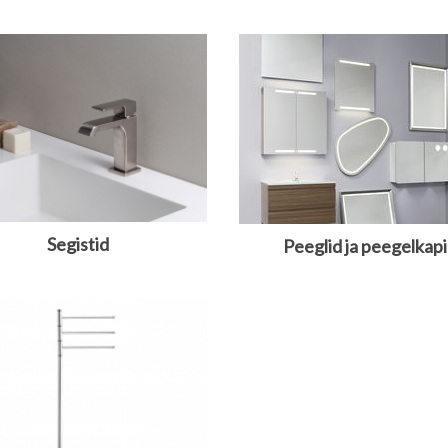
Segistid
Peeglid ja peegelkap