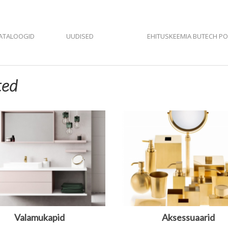
ATALOOGID
UUDISED
EHITUSKEEMIA BUTECH P
ted
Valamukapid
Aksessuaarid