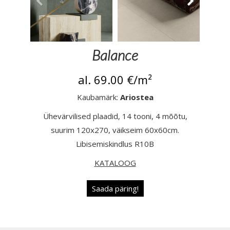
Balance
al. 69.00
€/m²
Kaubamärk:
Ariostea
Ühevärvilised plaadid, 14 tooni, 4 mõõtu,
suurim 120x270, väikseim 60x60cm.
Libisemiskindlus R10B
KATALOOG
Saada päring!