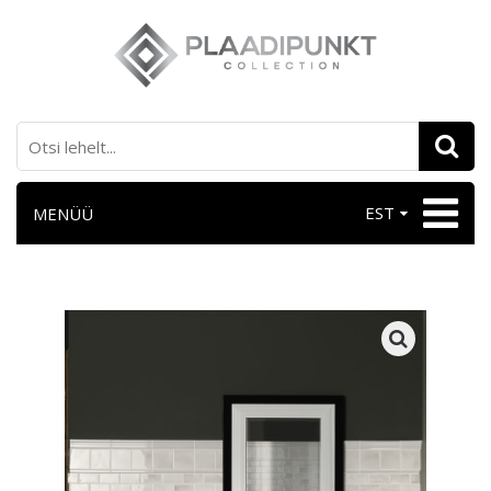
EST
MENÜÜ