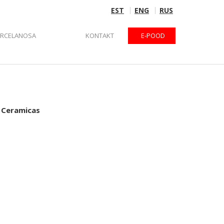
EST
ENG
RUS
ORCELANOSA
KONTAKT
E-POOD
 Ceramicas