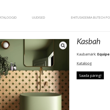
ATALOOGID
UUDISED
EHITUSKEEMIA BUTECH P
Kasbah
Kaubamärk:
Equipe
Kataloog
Saada päring!