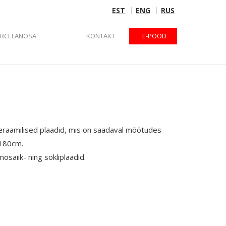
EST
ENG
RUS
ORCELANOSA
KONTAKT
E-POOD
keraamilised plaadid, mis on saadaval mõõtudes
180cm.
mosaiik- ning sokliplaadid.