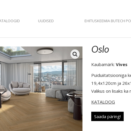
ATALOOGID
UUDISED
EHITUSKEEMIA BUTECH P
Oslo
Kaubamärk:
Vives
Puiduiitatsiooniga 
19,4x120cm ja 26x
Valikus on lisaks ka 
KATALOOG
Saada päring!