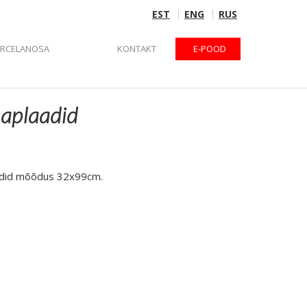
EST
ENG
RUS
ORCELANOSA
KONTAKT
E-POOD
naplaadid
aadid mõõdus 32x99cm.