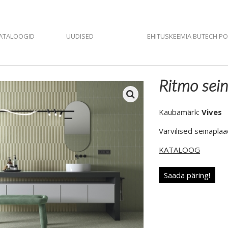
ATALOOGID
UUDISED
EHITUSKEEMIA BUTECH P
Ritmo sei
Kaubamärk:
Vives
Värvilised seinapl
KATALOOG
Saada päring!