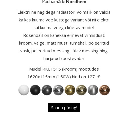
Kaubamärk:
Nordhem
Elektriline nagidega radiaator. Võimalik on valida
ka kas kuuma vee küttega variant või nii elektri
kui kuuma veega köetav mudel.
Rosendalil on kaheksa erinevat viimistlust:
kroom, valge, matt must, tumehall, poleeritud
vask, poleeritud messing, läikiv messing ning
harjatud roostevaba.
Mudel RKE1515 (kroom) mõõtudes
1620x115mm (150W) hind on 1271€.
Saada päring!