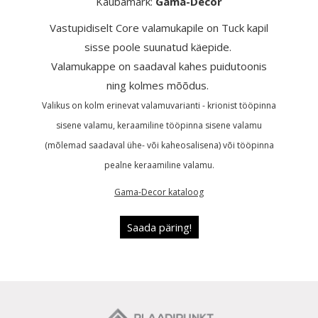
Kaubamärk:
Gama-Decor
Vastupidiselt Core valamukapile on Tuck kapil
sisse poole suunatud käepide.
Valamukappe on saadaval kahes puidutoonis
ning kolmes mõõdus.
Valikus on kolm erinevat valamuvarianti - krionist tööpinna
sisene valamu, keraamiline tööpinna sisene valamu
(mõlemad saadaval ühe- või kaheosalisena) või tööpinna
pealne keraamiline valamu.
Gama-Decor kataloog
Saada päring!