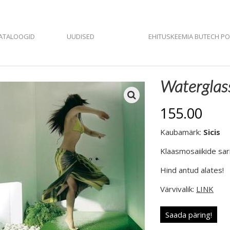
ATALOOGID
UUDISED
EHITUSKEEMIA BUTECH P
Waterglas
155.00
Kaubamärk:
Sicis
Klaasmosaiikide sar
Hind antud alates!
Värvivalik:
LINK
Saada päring!