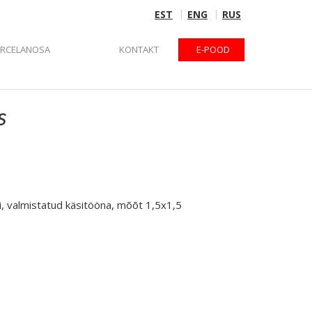
EST
ENG
RUS
ORCELANOSA
KONTAKT
E-POOD
s
i, valmistatud käsitööna, mõõt 1,5x1,5