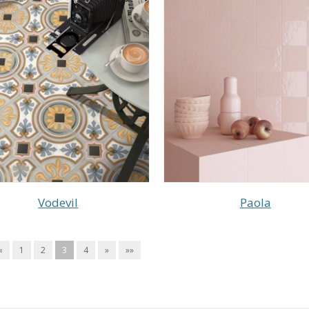
Vodevil
Paola
«
1
2
3
4
»
»»