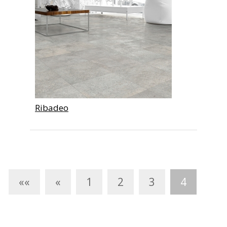
Ribadeo
««
«
1
2
3
4