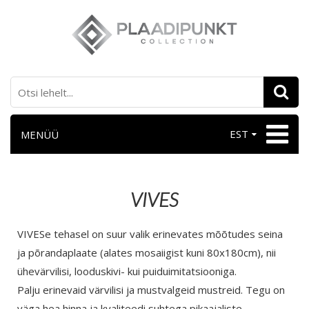
EST
MENÜÜ
VIVES
VIVESe tehasel on suur valik erinevates mõõtudes seina
ja põrandaplaate (alates mosaiigist kuni 80x180cm), nii
ühevärvilisi, looduskivi- kui puiduimitatsiooniga.
Palju erinevaid värvilisi ja mustvalgeid mustreid. Tegu on
väga hea hinna ja kvaliteedi suhtega pikaajaliste